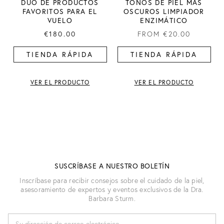
DÚO DE PRODUCTOS
TONOS DE PIEL MÁS
FAVORITOS PARA EL
OSCUROS LIMPIADOR
VUELO
ENZIMÁTICO
€180.00
FROM
€20.00
TIENDA RÁPIDA
TIENDA RÁPIDA
VER EL PRODUCTO
VER EL PRODUCTO
SUSCRÍBASE A NUESTRO BOLETÍN
Inscríbase para recibir consejos sobre el cuidado de la piel,
asesoramiento de expertos y eventos exclusivos de la Dra.
Barbara Sturm.
D