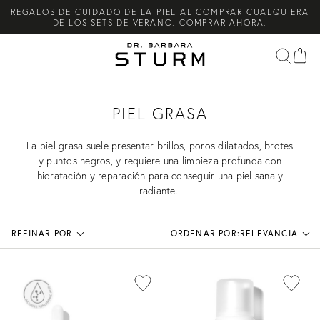
REGALOS DE CUIDADO DE LA PIEL AL COMPRAR CUALQUIERA
Buscar
DE LOS SETS DE VERANO. COMPRAR AHORA.
en
¡NOVEDAD! UN SISTEMA DE CUIDADO DIARIO DE LA PIEL CON
PRODUCTOS ESENCIALES DE ALTO RENDIMIENTO PARA
HOMBRES. COMPRAR AHORA.
ENVÍO ESTÁNDAR GRATUITO EN TODOS LOS PEDIDOS
SUPERIORES A 100 €. COMPRAR AHORA.
PIEL GRASA
La piel grasa suele presentar brillos, poros dilatados, brotes
y puntos negros, y requiere una limpieza profunda con
hidratación y reparación para conseguir una piel sana y
radiante.
REFINAR POR
ORDENAR POR:
RELEVANCIA