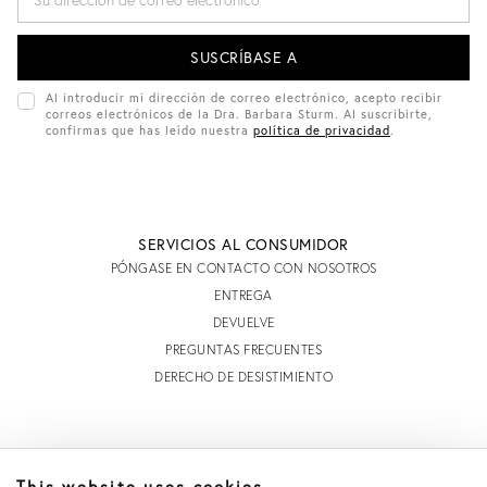
I
R
E
C
C
I
Al introducir mi dirección de correo electrónico, acepto recibir
Ó
correos electrónicos de la Dra. Barbara Sturm. Al suscribirte,
N
confirmas que has leído nuestra
política de privacidad
.
D
E
C
O
R
R
SERVICIOS AL CONSUMIDOR
E
O
PÓNGASE EN CONTACTO CON NOSOTROS
E
ENTREGA
L
E
DEVUELVE
C
PREGUNTAS FRECUENTES
T
R
DERECHO DE DESISTIMIENTO
Ó
N
I
C
O
INFORMACIÓN
This website uses cookies